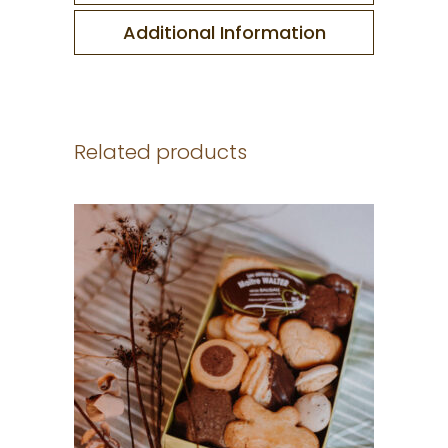
200g
Additional Information
quantity
Related products